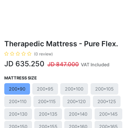
Therapedic Mattress - Pure Flex.
(0 review)
JD
635.250
JD
847.000
VAT Included
MATTRESS SIZE
200*90
200*95
200*100
200*105
200*110
200*115
200*120
200*125
200*130
200*135
200*140
200*145
200*150
200*155
200*160
200*165